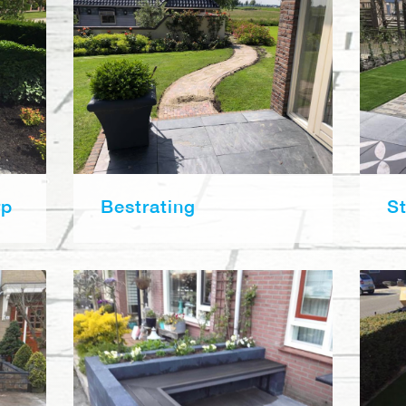
rp
Bestrating
S