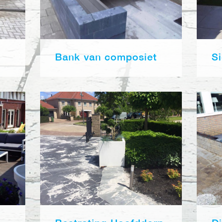
Bank van composiet
Si